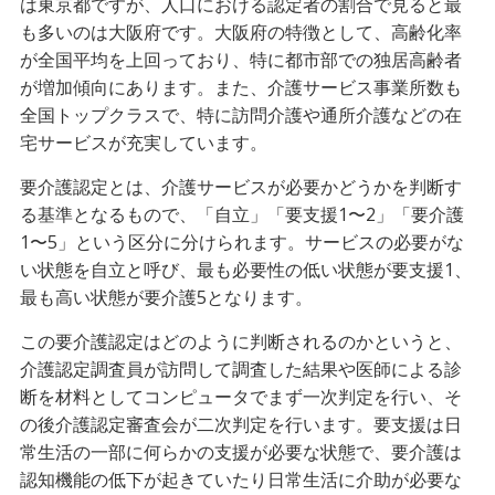
は東京都ですが、人口における認定者の割合で見ると最
も多いのは大阪府です。大阪府の特徴として、高齢化率
が全国平均を上回っており、特に都市部での独居高齢者
が増加傾向にあります。また、介護サービス事業所数も
全国トップクラスで、特に訪問介護や通所介護などの在
宅サービスが充実しています。
要介護認定とは、介護サービスが必要かどうかを判断す
る基準となるもので、「自立」「要支援1〜2」「要介護
1〜5」という区分に分けられます。サービスの必要がな
い状態を自立と呼び、最も必要性の低い状態が要支援1、
最も高い状態が要介護5となります。
この要介護認定はどのように判断されるのかというと、
介護認定調査員が訪問して調査した結果や医師による診
断を材料としてコンピュータでまず一次判定を行い、そ
の後介護認定審査会が二次判定を行います。要支援は日
常生活の一部に何らかの支援が必要な状態で、要介護は
認知機能の低下が起きていたり日常生活に介助が必要な